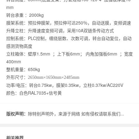
mm
转台承重 ：2000kg
膜架系统：预拉伸膜架，预拉伸可达250％，自动送膜，变频调速
升降立柱：升降速度变频可调，采用10A双链条传动方式
控制系统：PLC控制，缠绕层数、次数可调，转台自动复位，自动
感测货物高度
立柱箱体：壁厚1.5mm ；上下板6mm； 内角加强板6mm ；宽度
400mm
整机重量：650kg
外形尺寸：
2650mm×1650mm×2485mm
功率/电压：转台0.75kw，膜架0.35kw，立柱0.37kw/AC220V
颜色：白色RAL7035+信号黄
版权声明：
除特别声明外，来源于网络 如有侵权请联系我们...
相关推荐